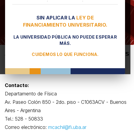
SIN APLICAR LA
LEY DE
FINANCIAMIENTO UNIVERSITARIO.
LA UNIVERSIDAD PÚBLICA NO PUEDE ESPERAR
MÁS.
Ambiente - Grupo de Medios Porosos
CUIDEMOS LO QUE FUNCIONA.
(GMP)
Contacto:
Departamento de Física
Av. Paseo Colón 850 - 2do. piso - C1063ACV - Buenos
Aires - Argentina
Tel.: 528 - 50833
Correo electrónico:
mcachil@fi.uba.ar