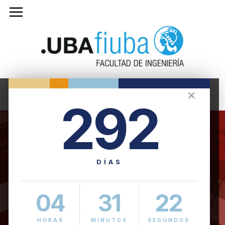
✕
292
DÍAS
04
31
23
HORAS
MINUTOS
SEGUNDOS