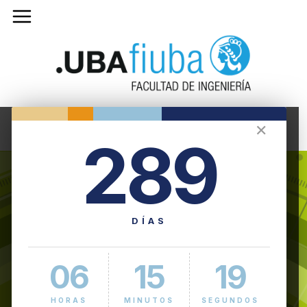
✕
289
DÍAS
06
15
19
HORAS
MINUTOS
SEGUNDOS