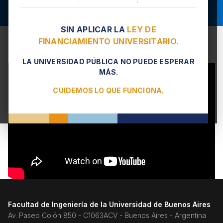
SIN APLICAR LA
LEY DE
Dr. Ing. Jorge Mazzeo
FINANCIAMIENTO UNIVERSITARIO.
LA UNIVERSIDAD PÚBLICA NO PUEDE ESPERAR
MÁS.
CUIDEMOS LO QUE FUNCIONA.
Facultad de Ingeniería de la Universidad de Buenos Aires
Av. Paseo Colón 850 - C1063ACV - Buenos Aires - Argentina