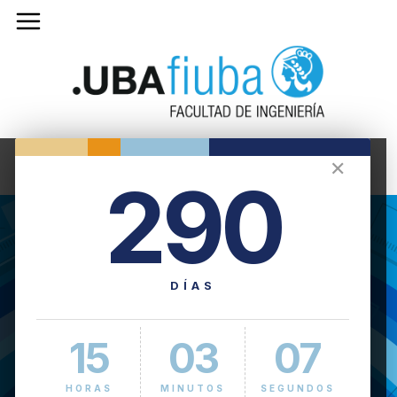
✕
290
DÍAS
15
03
07
HORAS
MINUTOS
SEGUNDOS