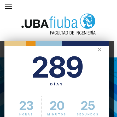
✕
289
DÍAS
23
20
25
HORAS
MINUTOS
SEGUNDOS