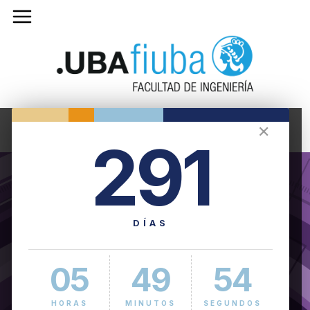
✕
291
DÍAS
05
49
54
HORAS
MINUTOS
SEGUNDOS