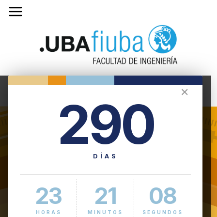
✕
290
DÍAS
23
21
09
HORAS
MINUTOS
SEGUNDOS