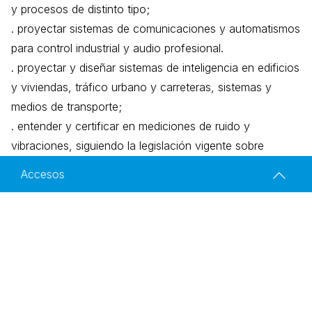
y procesos de distinto tipo;
. proyectar sistemas de comunicaciones y automatismos
para control industrial y audio profesional.
. proyectar y diseñar sistemas de inteligencia en edificios
y viviendas, tráfico urbano y carreteras, sistemas y
medios de transporte;
. entender y certificar en mediciones de ruido y
vibraciones, siguiendo la legislación vigente sobre
impacto ambiental.
Accesos
Ingeniería Electrónica
Historia
Facultad de Ingeniería de la Universidad de Buenos Aires
Av. Paseo Colón 850 - C1063ACV - Buenos Aires - Argentina
Campo laboral
Website desarrollado por la Dirección de Comunicación
Institucional,