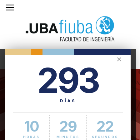
✕
293
DÍAS
10
29
23
HORAS
MINUTOS
SEGUNDOS