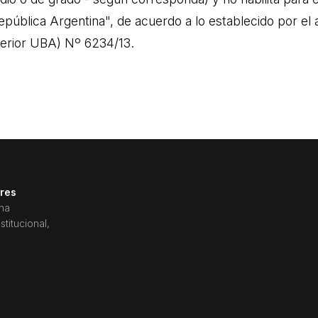
epública Argentina", de acuerdo a lo establecido por el 
erior UBA) Nº 6234/13.
ires
ina
titucional,