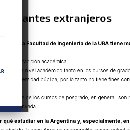
studiantes extranjeros
udiar en la Facultad de Ingeniería de la UBA tiene m
tacan:
u extensa tradición académica;
u excelente nivel académico tanto en los cursos de gra
AR
r una universidad pública, por lo tanto no tiene fines co
démicos;
s aranceles de los cursos de posgrado, en general, son m
ersidad privada.
r qué estudiar en la Argentina y, especialmente, en
a ciudad de Buenos Aires es cosmopolita, posee colecti