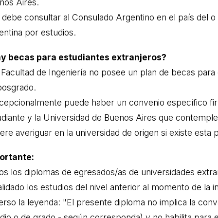
nos Aires.
 debe consultar al Consulado Argentino en el país del o d
entina por estudios.
y becas para estudiantes extranjeros?
a Facultad de Ingeniería no posee un plan de becas para 
posgrado.
xcepcionalmente puede haber un convenio específico firm
udiante y la Universidad de Buenos Aires que contemple
ere averiguar en la universidad de origen si existe esta p
ortante:
os los diplomas de egresados/as de universidades extra
lidado los estudios del nivel anterior al momento de la i
rso la leyenda: "El presente diploma no implica la convali
io o de grado - según corresponda) y no habilita para el 