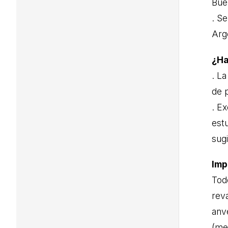
Bue
. Se
Arg
¿Ha
. L
de 
. E
est
sugi
Imp
Tod
reva
anve
(med