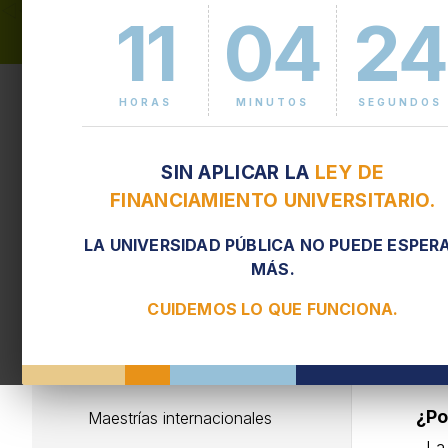
11
04
24
E
Cursos a empresas e
instituciones
HORAS
MINUTOS
SEGUNDOS
Destinatarios
Est
SIN APLICAR LA
LEY DE
des
Estudiantes extranjeros
FINANCIAMIENTO UNIVERSITARIO.
. s
Tipos de posgrado
. s
LA UNIVERSIDAD PÚBLICA NO PUEDE ESPER
MÁS.
. se
Beneficios comunidad
aca
FIUBA
CUIDEMOS LO QUE FUNCIONA.
. lo
Solicitud de certificados y
univ
diplomas
¿Po
Maestrías internacionales
. L