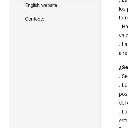
English website
los
fami
Contacto
. H
ya 
. L
alr
¿Se
. Se
. Lu
pos
del 
. L
estu